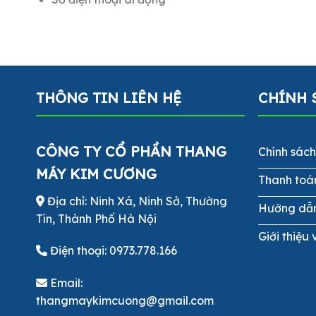
THÔNG TIN LIÊN HỆ
CHÍNH 
CÔNG TY CỔ PHẦN THANG
Chính sác
MÁY KIM CƯƠNG
Thanh toá
Địa chỉ: Ninh Xá, Ninh Sở, Thường
Hướng dẫ
Tín, Thành Phố Hà Nội
Giới thiệu 
Điện thoại:
0973.778.166
Email:
thangmaykimcuong@gmail.com