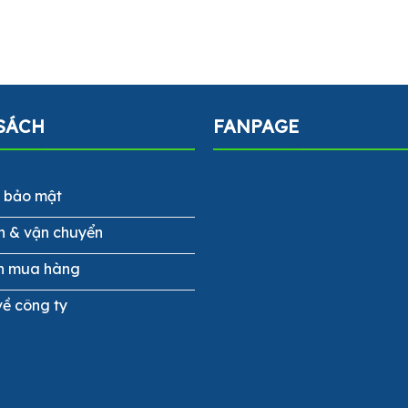
SÁCH
FANPAGE
h bảo mật
n & vận chuyển
n mua hàng
về công ty