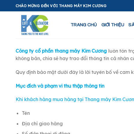
Skip
CHÀO MỪNG ĐẾN VỚI THANG MÁY KIM CƯƠNG
to
content
TRANG CHỦ
GIỚI THIỆU
S
Công ty cổ phần thang máy Kim Cương
luôn tôn t
không bán, chia sẻ hay trao đổi thông tin cá nhân
Quy định bảo mật dưới đây là lời tuyên bố về cam k
Mục đích và phạm vi thu thập thông tin
Khi khách hàng mua hàng tại Thang máy Kim Cương c
Tên
Địa chỉ giao hàng
Số điện thoại di động