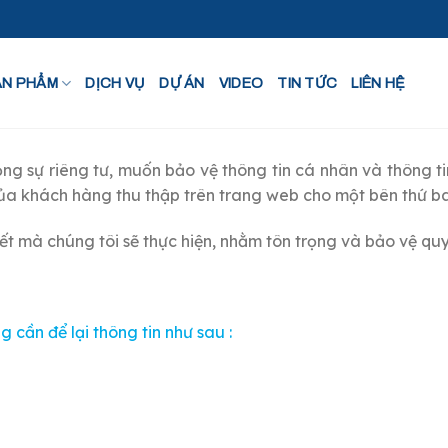
ẢN PHẨM
DỊCH VỤ
DỰ ÁN
VIDEO
TIN TỨC
LIÊN HỆ
rọng sự riêng tư, muốn bảo vệ thông tin cá nhân và thông 
 của khách hàng thu thập trên trang web cho một bên thứ b
ết mà chúng tôi sẽ thực hiện, nhằm tôn trọng và bảo vệ qu
ần để lại thông tin như sau :