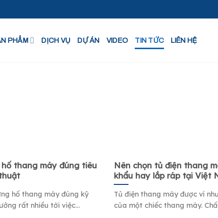
ẢN PHẨM
DỊCH VỤ
DỰ ÁN
VIDEO
TIN TỨC
LIÊN HỆ
 hố thang máy đúng tiêu
Nên chọn tủ điện thang 
thuật
khẩu hay lắp ráp tại Việt
ựng hố thang máy đúng kỹ
Tủ điện thang máy được ví nh
ởng rất nhiều tới việc...
của một chiếc thang máy. Chất.