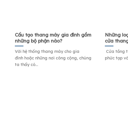
Cấu tạo thang máy gia đình gồm
Những loạ
những bộ phận nào?
cửa than
Với hệ thống thang máy cho gia
Cửa tầng t
đình hoặc những nơi công cộng, chúng
phức tạp vớ
ta thấy có...