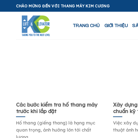
Skip
CHÀO MỪNG ĐẾN VỚI THANG MÁY KIM CƯƠNG
to
content
TRANG CHỦ
GIỚI THIỆU
S
Các bước kiểm tra hố thang máy
Xây dựng
trước khi lắp đặt
chuẩn kỹ 
Hố thang (giếng thang) là hạng mục
Việc xây d
quan trọng, ảnh hưởng lớn tới chất
thuật ảnh hư
lượng...