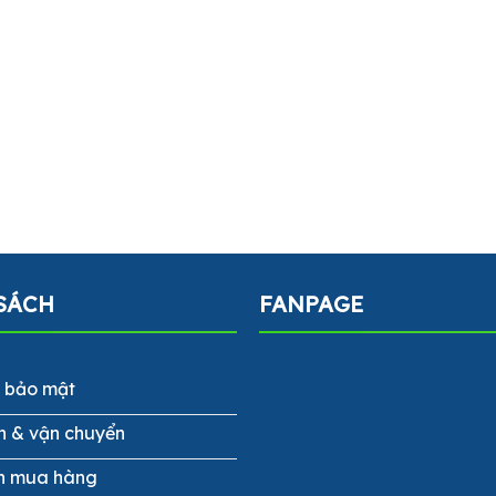
SÁCH
FANPAGE
h bảo mật
n & vận chuyển
n mua hàng