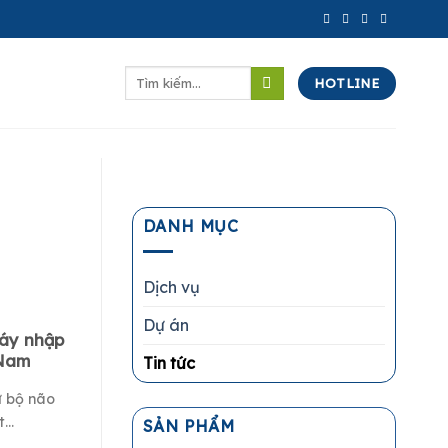
Tìm
HOTLINE
kiếm:
DANH MỤC
Dịch vụ
Dự án
máy nhập
 Nam
Tin tức
ư bộ não
..
SẢN PHẨM