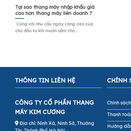
Tại sao thang máy nhập khẩu giá
cao hơn thang máy liên doanh ?
Cùng với nhu cầu ngày càng cao của
chủ đầu tư khi muốn sắm cho...
THÔNG TIN LIÊN HỆ
CHÍNH 
CÔNG TY CỔ PHẦN THANG
Chính sác
MÁY KIM CƯƠNG
Thanh toá
Địa chỉ: Ninh Xá, Ninh Sở, Thường
Hướng dẫ
Tín, Thành Phố Hà Nội