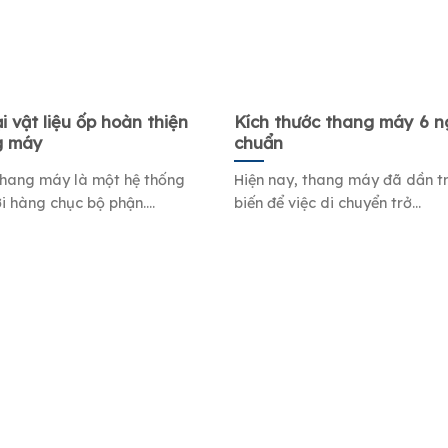
i vật liệu ốp hoàn thiện
Kích thước thang máy 6 ng
g máy
chuẩn
hang máy là một hệ thống
Hiện nay, thang máy đã dần t
i hàng chục bộ phận....
biến để việc di chuyển trở...