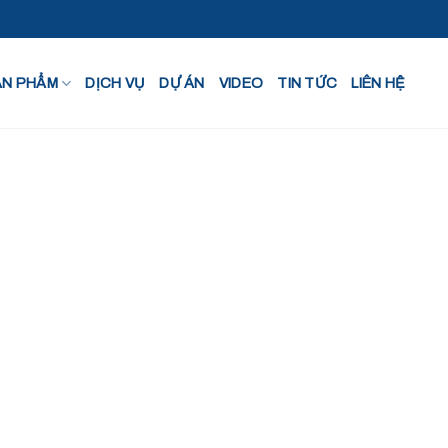
ẢN PHẨM
DỊCH VỤ
DỰ ÁN
VIDEO
TIN TỨC
LIÊN HỆ