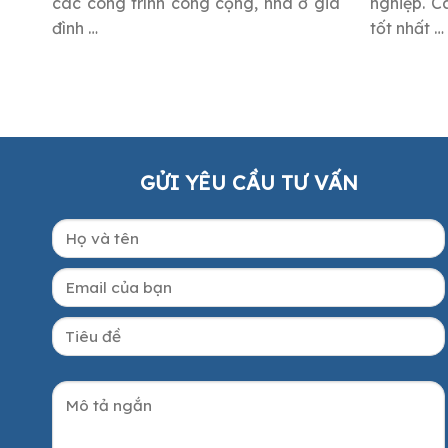
các công trình công cộng, nhà ở gia
nghiệp. C
đình …
tốt nhất …
GỬI YÊU CẦU TƯ VẤN