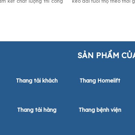
am kết chất lượng thi công
kéo dài tuổi thọ theo thời 
SẢN PHẨM CỦ
Thang tải khách
Thang Homelift
Thang tải hàng
Thang bệnh viện