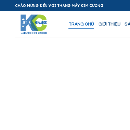
Skip
CHÀO MỪNG ĐẾN VỚI THANG MÁY KIM CƯƠNG
to
content
TRANG CHỦ
GIỚI THIỆU
S