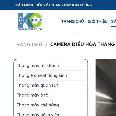
Skip
CHÀO MỪNG ĐẾN VỚI THANG MÁY KIM CƯƠNG
to
content
TRANG CHỦ
GIỚI THIỆU
S
TRANG CHỦ
/
CAMERA ĐIỀU HÒA THANG
Thang máy tải khách
Thang Homelift lồng kính
Thang máy quan sát
Thang máy ô tô
Thang máy chở hàng
Thang máy bệnh viện