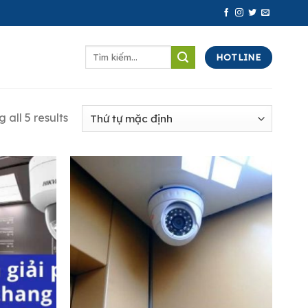
Tìm
HOTLINE
kiếm:
 all 5 results