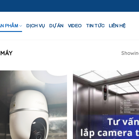
ẢN PHẨM
DỊCH VỤ
DỰ ÁN
VIDEO
TIN TỨC
LIÊN HỆ
 MÁY
Showing