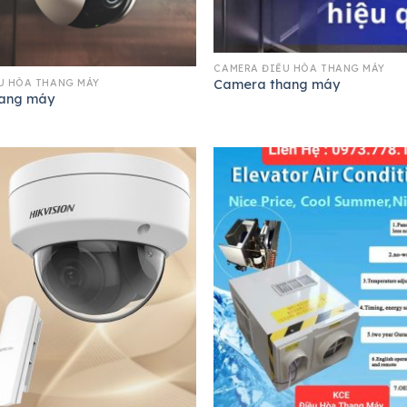
CAMERA ĐIỀU HÒA THANG MÁY
U HÒA THANG MÁY
Camera thang máy
ang máy