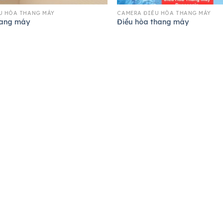
U HÒA THANG MÁY
CAMERA ĐIỀU HÒA THANG MÁY
ang máy
Điều hòa thang máy
FANPAGE
chuyển
ng
y