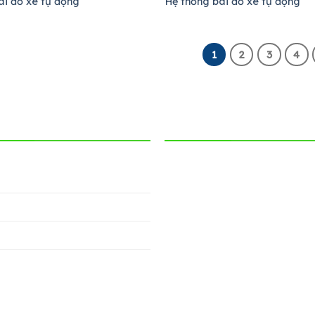
ãi đỗ xe tự động
Hệ thống bãi đỗ xe tự động
1
2
3
4
SÁCH
FANPAGE
h bảo mật
n & vận chuyển
n mua hàng
về công ty