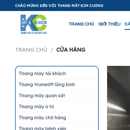
Skip
CHÀO MỪNG ĐẾN VỚI THANG MÁY KIM CƯƠNG
to
content
TRANG CHỦ
GIỚI THIỆU
S
TRANG CHỦ
/
CỬA HÀNG
Thang máy tải khách
Thang Homelift lồng kính
Thang máy quan sát
Thang máy ô tô
Thang máy chở hàng
Thang máy bệnh viện