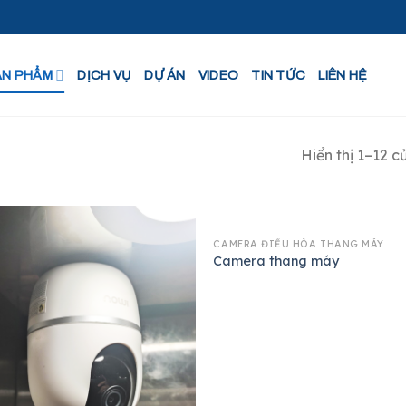
ẢN PHẨM
DỊCH VỤ
DỰ ÁN
VIDEO
TIN TỨC
LIÊN HỆ
Hiển thị 1–12 c
CAMERA ĐIỀU HÒA THANG MÁY
Camera thang máy