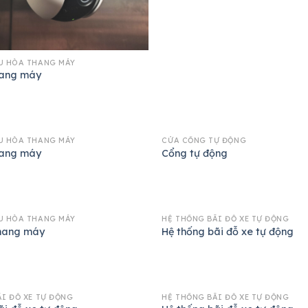
U HÒA THANG MÁY
ang máy
U HÒA THANG MÁY
CỬA CỔNG TỰ ĐỘNG
ang máy
Cổng tự động
U HÒA THANG MÁY
HỆ THỐNG BÃI ĐỖ XE TỰ ĐỘNG
thang máy
Hệ thống bãi đỗ xe tự động
I ĐỖ XE TỰ ĐỘNG
HỆ THỐNG BÃI ĐỖ XE TỰ ĐỘNG