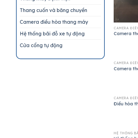
Thang cuốn và băng chuyền
Camera điều hòa thang máy
CAMERA ĐIỀ
Hệ thống bãi đỗ xe tự động
Camera th
Cửa cổng tự động
CAMERA ĐIỀ
Camera th
CAMERA ĐIỀ
Điều hòa 
HỆ THỐNG BÃ