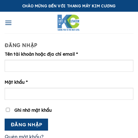
Skip
CHÀO MỪNG ĐẾN VỚI THANG MÁY KIM CƯƠNG
to
content
ĐĂNG NHẬP
Tên tài khoản hoặc địa chỉ email
*
Mật khẩu
*
Ghi nhớ mật khẩu
ĐĂNG NHẬP
Quên mật khẩu?