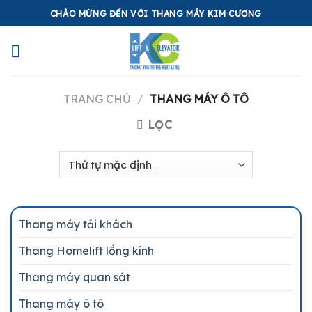
Skip
CHÀO MỪNG ĐẾN VỚI THANG MÁY KIM CƯƠNG
to
content
TRANG CHỦ
/
THANG MÁY Ô TÔ
LỌC
Thang máy tải khách
Thang Homelift lồng kính
Thang máy quan sát
Thang máy ô tô