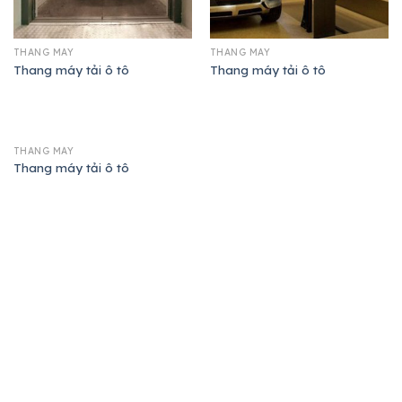
THANG MÁY
THANG MÁY
Thang máy tải ô tô
Thang máy tải ô tô
THANG MÁY
Thang máy tải ô tô
TIN LIÊN HỆ
CHÍNH SÁCH
TY CỔ PHẦN
Chính sách bảo mật
 MÁY KIM CƯƠNG
Thanh toán & vận chuyển
ỉ: Ninh Xá, Ninh