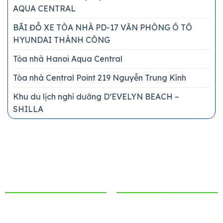
AQUA CENTRAL
BÃI ĐỖ XE TÒA NHÀ PD-17 VĂN PHÒNG Ô TÔ
HYUNDAI THÀNH CÔNG
Tòa nhà Hanoi Aqua Central
Tòa nhà Central Point 219 Nguyễn Trung Kính
Khu du lịch nghỉ dưỡng D’EVELYN BEACH –
SHILLA
THÔNG TIN LIÊN HỆ
CHÍNH SÁCH
CÔNG TY CỔ PHẦN
Chính sách bảo mật