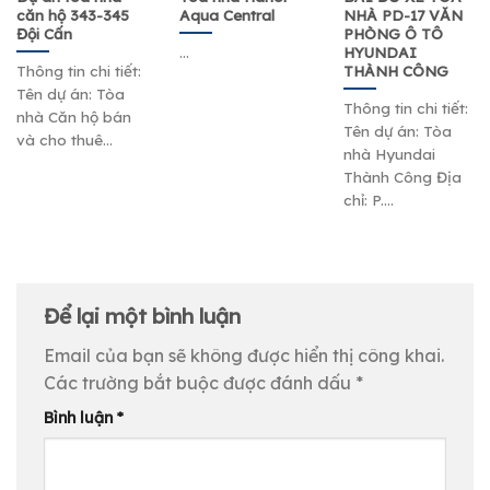
căn hộ 343-345
Aqua Central
NHÀ PD-17 VĂN
Đội Cấn
PHÒNG Ô TÔ
HYUNDAI
...
THÀNH CÔNG
Thông tin chi tiết:
Tên dự án: Tòa
Thông tin chi tiết:
nhà Căn hộ bán
Tên dự án: Tòa
và cho thuê...
nhà Hyundai
Thành Công Địa
chỉ: P....
Để lại một bình luận
Email của bạn sẽ không được hiển thị công khai.
Các trường bắt buộc được đánh dấu
*
Bình luận
*