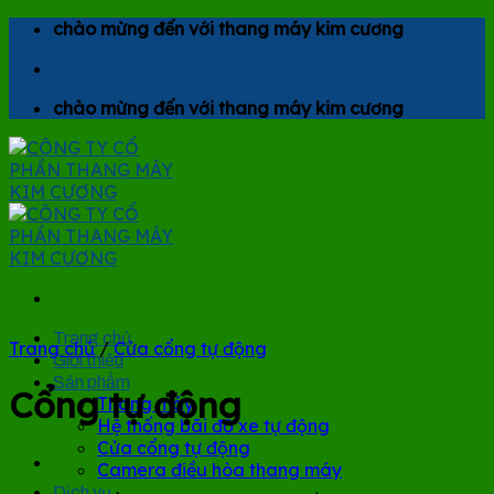
Skip
chào mừng đến với thang máy kim cương
to
content
chào mừng đến với thang máy kim cương
Trang chủ
Trang chủ
/
Cửa cổng tự động
Giới thiệu
Sản phẩm
Cổng tự động
Thang máy
Hệ thống bãi đỗ xe tự động
Cửa cổng tự động
Camera điều hòa thang máy
Dịch vụ