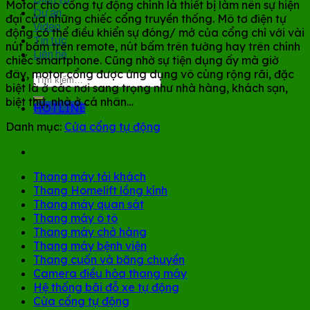
Motor cho cổng tự động chính là thiết bị làm nên sự hiện
Dự án
đại của những chiếc cổng truyền thống. Mô tơ điện tự
Video
động có thể điều khiển sự đóng/ mở của cổng chỉ với vài
Tin tức
nút bấm trên remote, nút bấm trên tường hay trên chính
Liên hệ
chiếc smartphone. Cũng nhờ sự tiện dụng ấy mà giờ
đây, motor cổng được ứng dụng vô cùng rộng rãi, đặc
Tìm
biệt là ở các nơi sang trọng như nhà hàng, khách sạn,
kiếm:
biệt thự, nhà ở cá nhân…
HOTLINE
Danh mục:
Cửa cổng tự động
Thang máy tải khách
Thang Homelift lồng kính
Thang máy quan sát
Thang máy ô tô
Thang máy chở hàng
Thang máy bệnh viện
Thang cuốn và băng chuyền
Camera điều hòa thang máy
Hệ thống bãi đỗ xe tự động
Cửa cổng tự động