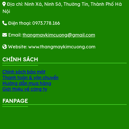
Địa chỉ: Ninh Xá, Ninh Sở, Thường Tín, Thành Phố Hà
Nội
Điện thoại:
0973.778.166
Email:
thangmaykimcuong@gmail.com
Website:
www.thangmaykimcuong.com
CHÍNH SÁCH
Chính sách bảo mật
Thanh toán & vận chuyển
Hướng dẫn mua hàng
Giới thiệu về công ty
FANPAGE