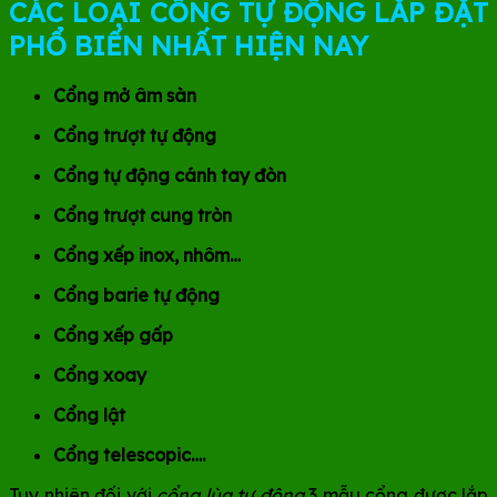
CÁC LOẠI CỔNG TỰ ĐỘNG LẮP ĐẶT
PHỔ BIẾN NHẤT HIỆN NAY
Cổng mở âm sàn
Cổng trượt tự động
Cổng tự động cánh tay đòn
Cổng trượt cung tròn
Cổng xếp inox, nhôm…
Cổng barie tự động
Cổng xếp gấp
Cổng xoay
Cổng lật
Cổng telescopic….
Tuy nhiên đối với
cổng lùa tự động
3 mẫu cổng được lắp