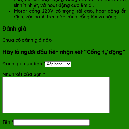
sinh ít nhiệt, và hoạt động cực êm ái.
Motor cổng 220V có trọng tải cao, hoạt động ổn
định, vận hành trên các cánh cổng lớn và nặng.
Đánh giá
Chưa có đánh giá nào.
Hãy là người đầu tiên nhận xét “Cổng tự động”
Đánh giá của bạn
*
Nhận xét của bạn
*
Tên
*