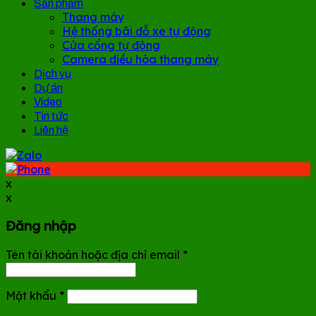
Sản phẩm
Thang máy
Hệ thống bãi đỗ xe tự động
Cửa cổng tự động
Camera điều hòa thang máy
Dịch vụ
Dự án
Video
Tin tức
Liên hệ
x
x
Đăng nhập
Tên tài khoản hoặc địa chỉ email
*
Mật khẩu
*