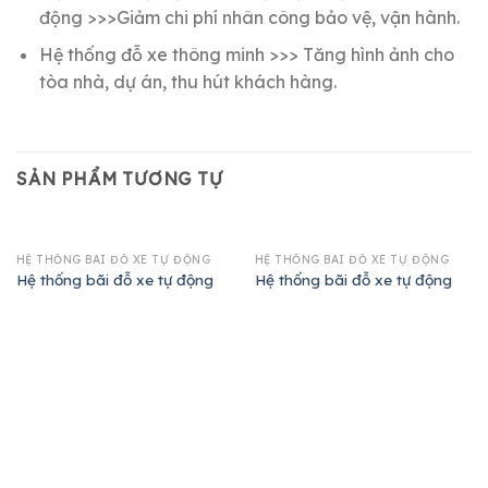
động >>>Giảm chi phí nhân công bảo vệ, vận hành.
Hệ thống đỗ xe thông minh >>> Tăng hình ảnh cho
tòa nhà, dự án, thu hút khách hàng.
SẢN PHẨM TƯƠNG TỰ
HỆ THỐNG BÃI ĐỖ XE TỰ ĐỘNG
HỆ THỐNG BÃI ĐỖ XE TỰ ĐỘNG
Hệ thống bãi đỗ xe tự động
Hệ thống bãi đỗ xe tự động
TIN LIÊN HỆ
CHÍNH SÁCH
TY CỔ PHẦN
Chính sách bảo mật
 MÁY KIM CƯƠNG