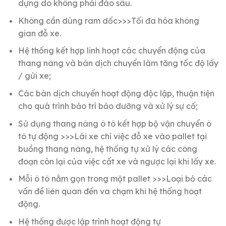
dựng do không phải đào sâu.
Không cần dùng ram dốc>>>Tối đa hóa không
gian đỗ xe.
Hệ thống kết hợp linh hoạt các chuyển động của
thang nâng và bàn dịch chuyển làm tăng tốc độ lấy
/ gửi xe;
Các bàn dịch chuyển hoạt động độc lập, thuận tiện
cho quá trình bảo trì bảo dưỡng và xử lý sự cố;
Sử dụng thang nâng ô tô kết hợp bộ vận chuyển ô
tô tự động >>>Lái xe chỉ việc đỗ xe vào pallet tại
buồng thang nâng, hệ thống tự xử lý các công
đoạn còn lại của việc cất xe và ngược lại khi lấy xe.
Mỗi ô tô nằm gọn trong một pallet >>>Loại bỏ các
vấn đề liên quan đến va chạm khi hệ thống hoạt
động.
Hệ thống được lập trình hoạt động tự