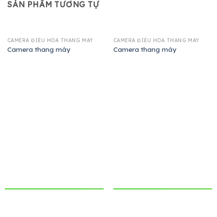
SẢN PHẨM TƯƠNG TỰ
CAMERA ĐIỀU HÒA THANG MÁY
CAMERA ĐIỀU HÒA THANG MÁY
Camera thang máy
Camera thang máy
THÔNG TIN LIÊN HỆ
CHÍNH SÁCH
CÔNG TY CỔ PHẦN
Chính sách bảo mật