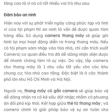
tăng cao là vì nó có rất nhiều vai trò như sau:
Đảm bảo an ninh
Hiện nay với sự phát triển ngày càng phức tạp và tinh
vi của tội phạm thì an ninh là vấn đề được quan tâm
hàng đầu. Sử dụng
camera thang máy
sẽ giúp ghi
hình lại mọi hoạt động diễn ra trong thang máy. Nếu
có tội phạm xâm nhập vào tòa nhà, chỉ cần trích xuất
Camera; cơ quan điều tra đã dễ dàng nhận diện được
để nhanh chóng làm rõ sự việc. Do vậy, lắp camera
cho thang máy là 1 nhu cầu tất yếu cho các khu
chung cư; tòa nhà cao tầng. Đặc biệt là ở các thành
phố lớn như Hồ Chí Minh và Hà Nội.
Ngoài ra,
thang máy có gắn camera
sẽ giúp bảo vệ
dễ dàng nhận ra có kẻ xấu đột nhập; nhằm có phương
án đối phó kịp thời. Kết hợp giữa
thẻ từ thang máy
; và
camera chính là giải pháp bảo vệ sự an toàn cho