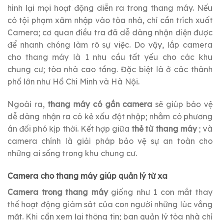
hình lại mọi hoạt động diễn ra trong thang máy. Nếu
có tội phạm xâm nhập vào tòa nhà, chỉ cần trích xuất
Camera; cơ quan điều tra đã dễ dàng nhận diện được
để nhanh chóng làm rõ sự việc. Do vậy, lắp camera
cho thang máy là 1 nhu cầu tất yếu cho các khu
chung cư; tòa nhà cao tầng. Đặc biệt là ở các thành
phố lớn như Hồ Chí Minh và Hà Nội.
Ngoài ra,
thang máy có gắn camera
sẽ giúp bảo vệ
dễ dàng nhận ra có kẻ xấu đột nhập; nhằm có phương
án đối phó kịp thời. Kết hợp giữa
thẻ từ thang máy
; và
camera chính là giải pháp bảo vệ sự an toàn cho
những ai sống trong khu chung cư.
Camera cho thang máy giúp quản lý từ xa
Camera trong thang máy
giống như 1 con mắt thay
thế hoạt động giám sát của con người những lúc vắng
mặt. Khi cần xem lại thông tin; ban quản lý tòa nhà chỉ