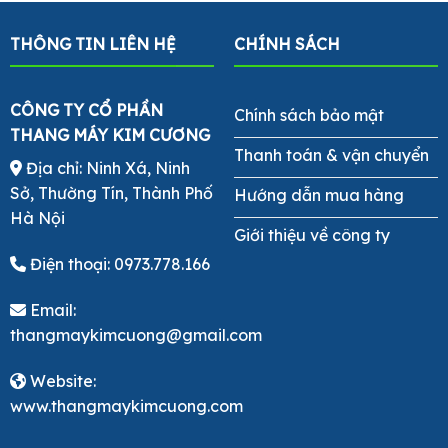
THÔNG TIN LIÊN HỆ
CHÍNH SÁCH
CÔNG TY CỔ PHẦN
Chính sách bảo mật
THANG MÁY KIM CƯƠNG
Thanh toán & vận chuyển
Địa chỉ: Ninh Xá, Ninh
Sở, Thường Tín, Thành Phố
Hướng dẫn mua hàng
Hà Nội
Giới thiệu về công ty
Điện thoại:
0973.778.166
Email:
thangmaykimcuong@gmail.com
Website:
www.thangmaykimcuong.com