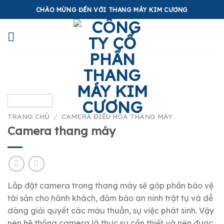
Skip
CHÀO MỪNG ĐẾN VỚI THANG MÁY KIM CƯƠNG
to
content
TRANG CHỦ
/
CAMERA ĐIỀU HÒA THANG MÁY
Camera thang máy
Lắp đặt camera trong thang máy sẽ góp phần bảo vệ
tài sản cho hành khách, đảm bảo an ninh trật tự và dễ
dàng giải quyết các mâu thuẫn, sự việc phát sinh. Vậy
nên hệ thống camera là thực sự cần thiết và nên được