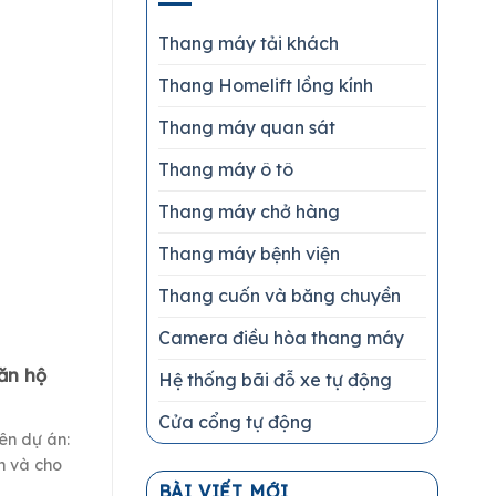
Thang máy tải khách
Thang Homelift lồng kính
Thang máy quan sát
Thang máy ô tô
Thang máy chở hàng
Thang máy bệnh viện
Thang cuốn và băng chuyền
Camera điều hòa thang máy
ăn hộ
Khu du lịch nghỉ dưỡng
Hệ thống bãi đỗ xe tự động
D’EVELYN BEACH –
SHILLA
Cửa cổng tự động
Tên dự án:
Thông tin chi tiết: Tên dự án:
n và cho
Khu du lịch nghỉ dưỡng
BÀI VIẾT MỚI