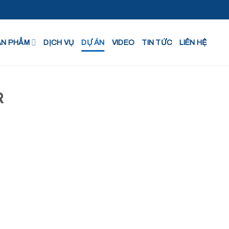
ẢN PHẨM
DỊCH VỤ
DỰ ÁN
VIDEO
TIN TỨC
LIÊN HỆ
R