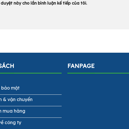
duyệt này cho lần bình luận kế tiếp của tôi.
SÁCH
FANPAGE
h bảo mật
n & vận chuyển
n mua hàng
về công ty