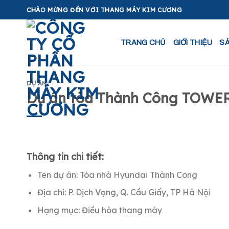
Skip
CHÀO MỪNG ĐẾN VỚI THANG MÁY KIM CƯƠNG
to
content
TRANG CHỦ
GIỚI THIỆU
S
DỰ ÁN
Dự án tòa Thành Công TOWE
Thông tin chi tiết:
Tên dự án: Tòa nhà Hyundai Thành Công
Địa chỉ: P. Dịch Vọng, Q. Cầu Giấy, TP Hà Nội
Hạng mục: Điều hòa thang máy