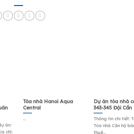
Tòa nhà Hanoi Aqua
Dự án tòa nhà c
uân
Central
343-345 Đội Cấn
...
Thông tin chi tiết: 
dự án:
Tòa nhà Căn hộ bá
a chỉ:
thuê...