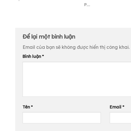
P....
Để lại một bình luận
Email của bạn sẽ không được hiển thị công khai.
Bình luận
*
Tên
*
Email
*