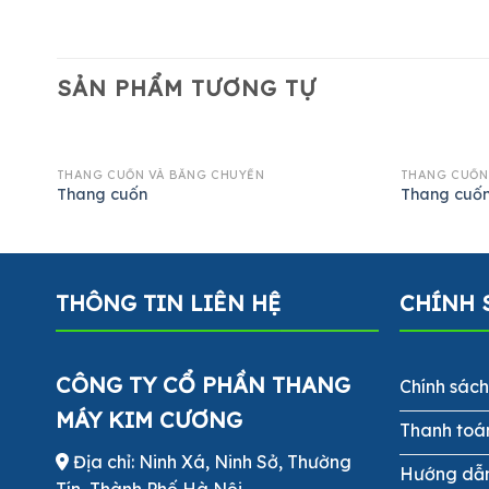
SẢN PHẨM TƯƠNG TỰ
THANG CUỐN VÀ BĂNG CHUYỀN
THANG CUỐN
Thang cuốn
Thang cuố
THÔNG TIN LIÊN HỆ
CHÍNH 
CÔNG TY CỔ PHẦN THANG
Chính sác
MÁY KIM CƯƠNG
Thanh toá
Địa chỉ: Ninh Xá, Ninh Sở, Thường
Hướng dẫ