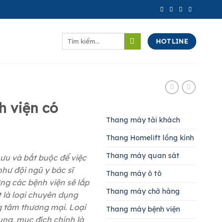
Tìm
HOTLINE
kiếm:
 viện có
Thang máy tải khách
Thang Homelift lồng kính
Thang máy quan sát
 ưu và bắt buộc để việc
như đội ngũ y bác sĩ
Thang máy ô tô
ng các bệnh viện sẽ lắp
Thang máy chở hàng
t là loại chuyên dụng
g tâm thương mại. Loại
Thang máy bệnh viện
ụng, mục đích chính là