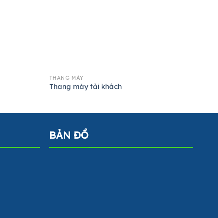
THANG MÁY
THAN
Thang máy tải khách
Tha
BẢN ĐỒ