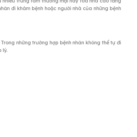
hư nhiều trung tâm thương mại hay tòa nhà cao tầng
h nhân đi khám bệnh hoặc người nhà của những bệnh
. Trong những trường hợp bệnh nhân không thể tự đi
 lý.