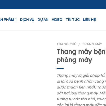
ẢN PHẨM
DỊCH VỤ
DỰ ÁN
VIDEO
TIN TỨC
LIÊN HỆ
TRANG CHỦ
/
THANG MÁY
Thang máy bệnh
phòng máy
Thang máy là giải pháp tối
đi lại của bệnh nhân cũng 
được thuận tiện nhất. Thườ
đặt hai loại thang máy. Mộ
tương tự các tòa nhà, trun
còn lại là thang máy đặc d