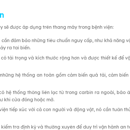
n
ây sẽ được áp dụng trên thang máy trong bệnh viện:
n cần đảm bảo những tiêu chuẩn nguy cấp, như khả năng vậ
y ra tai biến.
có tải trọng và kích thước rộng hơn và được thiết kế để 
 những hệ thống an toàn gồm cảm biến quá tải, cảm biến
có hệ thống thông liên lạc từ trong carbin ra ngoài, báo
hư khi cửa đóng hoặc mở.
viện tiếp xúc với cả con người và động vật, nó cần tuân t
 kiểm tra định kỳ và thường xuyên để duy trì vận hành an 