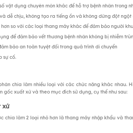
số vật dụng chuyên môn khác để hỗ trợ bệnh nhân trong n
à dễ chịu, không tạo ra tiếng ồn và không dừng đột ngột 
ấp hơn so với các loại thang máy khác để đảm bảo người khu
ụng để đảm bảo vết thương bệnh nhân không bị nhiễm trùn
ảm bảo an toàn tuyệt đối trong quá trình di chuyển
p sự cố.
hân chia làm nhiều loại với các chức năng khác nhau. H
n gốc xuất xứ và theo mục đích sử dụng, cụ thể như sau:
t xứ
c chia làm 2 loại nhỏ hơn là thang máy nhập khẩu và thang