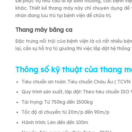
Để phục vụ nhu cầu đi lại bình thường, các bệnh v
khác. Thiết kế thang máy này chỉ chuyên dụng để 
nhân đang lưu trú tại bệnh viện để chữa trị.
Thang máy băng ca
Đặc trưng nổi trội của bệnh viện là có rất nhiều 
lại, cần sự hỗ trợ từ giường thì việc lắp đặt hệ thố
Thông số kỹ thuật của thang m
Tiêu chuẩn an toàn: Tiêu chuẩn Châu Âu ( TCVN 
Quy trình sản xuất, lăp đặt: Theo tiêu chuẩn ISO
Tải trọng: Từ 750kg đến 1500kg
Tốc độ di chuyển: từ 20m/p đến 90m/p
Hành trình: Lên đến đến 100m