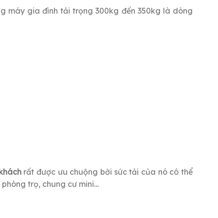
hang máy gia đình tải trọng 300kg đến 350kg là dòng
 khách
rất được ưu chuộng bời sức tải của nó có thể
ê phòng trọ, chung cư mini…