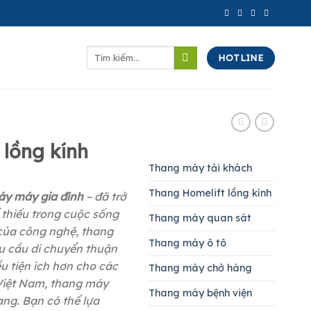
Tìm
HOTLINE
kiếm:
 lồng kính
Thang máy tải khách
Thang Homelift lồng kính
áy máy gia đình
– đã trở
thiếu trong cuộc sống
Thang máy quan sát
n của công nghệ, thang
Thang máy ô tô
u cầu di chuyển thuận
u tiện ích hơn cho các
Thang máy chở hàng
g Việt Nam, thang máy
Thang máy bệnh viện
ạng. Bạn có thể lựa