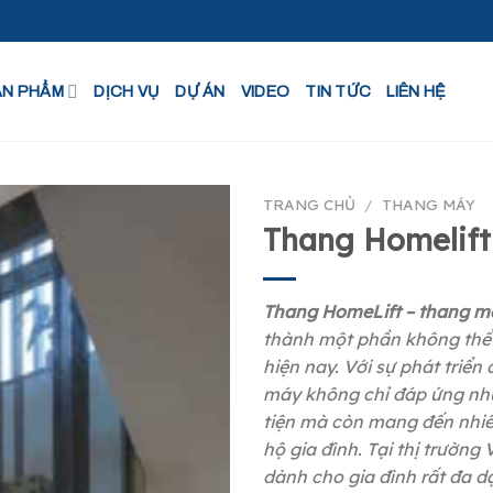
ẢN PHẨM
DỊCH VỤ
DỰ ÁN
VIDEO
TIN TỨC
LIÊN HỆ
TRANG CHỦ
/
THANG MÁY
Thang Homelift
Thang HomeLift – thang m
thành một phần không thể 
hiện nay. Với sự phát triể
máy không chỉ đáp ứng nh
tiện mà còn mang đến nhiề
hộ gia đình. Tại thị trườn
dành cho gia đình rất đa d