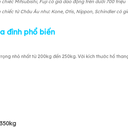
iếc Mitsubishi, Fuji có giá dao động trên dưới 700 triệu
iếc từ Châu Âu như: Kone, Otis, Nippon, Schindler có giá 
ia đình phổ biến
rọng nhỏ nhất từ 200kg đến 250kg. Với kích thước hố thang
 350kg