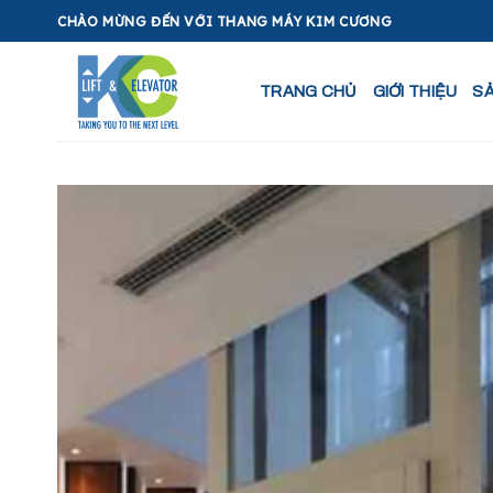
Skip
CHÀO MỪNG ĐẾN VỚI THANG MÁY KIM CƯƠNG
to
content
TRANG CHỦ
GIỚI THIỆU
S