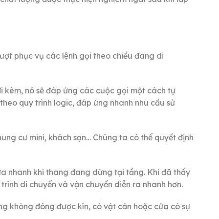
 lượt phục vụ các lệnh gọi theo chiều đang di
đi kèm, nó sẽ đáp ứng các cuộc gọi một cách tự
theo quy trình logic, đáp ứng nhanh nhu cầu sử
chung cư mini, khách sạn… Chúng ta có thể quyết định
a nhanh khi thang đang dừng tại tầng. Khi đã thấy
trình di chuyển và vận chuyển diễn ra nhanh hơn.
ang không đóng được kín, có vật cản hoặc cửa có sự