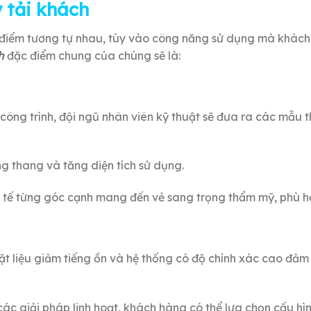
 tải khách
điểm tương tự nhau, tùy vào công năng sử dụng mà khách
ch
đặc điểm chung của chúng sẽ là:
công trình, đội ngũ nhân viên kỹ thuật sẽ đưa ra các mẫu 
ếng thang và tăng diện tích sử dụng.
nh tế từng góc cạnh mang đến vẻ sang trọng thẩm mỹ, phù hợ
vật liệu giảm tiếng ồn và hệ thống có độ chính xác cao đảm
các giải pháp linh hoạt, khách hàng có thể lựa chọn cấu h