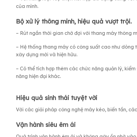
của mình.
Bộ xử lý thông minh, hiệu quả vượt trội.
– Rút ngắn thời gian chờ đợi với thang máy thông mi
– Hệ thống thang máy có công suất cao như dòng t
xây dựng mới và hiện hữu.
– Có thể tích hợp thêm các chức năng quản lý, kiểm 
năng hiện đại khác.
Hiệu quả sinh thái tuyệt vời
Với các giải pháp công nghệ máy kéo, biến tần, các 
Vận hành siêu êm ái
Quá trình vận hành êm ái và không gây ồn nhờ vào 