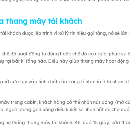
a thang máy tải khách
 khách được lập trình vi xử lý tín hiệu gọi tầng, nó sẽ lần
 ở chế độ hoạt động tự động hoặc chế độ có người phục vụ 
ng tại bất kì tầng nào. Điều này giúp thang máy hoạt động 
ng mở cửa tùy vào tính chất của công trình: nhà ở tư nhân, 
 máy trong cabin, khách hàng có thể nhấn nút đóng /mở cử
a, người đứng gần bảng điều khiển sẽ nhấn nút để cho quá 
rong hệ thống thang máy tải khách. Khi quá 15 giây, cửa th