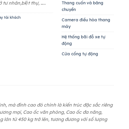
tư nhân,biệt thự, …..
Thang cuốn và băng
chuyền
y tải khách
Camera điều hòa thang
máy
Hệ thống bãi đỗ xe tự
động
Cửa cổng tự động
, mà đỉnh cao đó chính là kiến trúc đặc sắc riêng
m thương mại, Cao ốc văn phòng, Cao ốc đa năng,
g lớn từ 450 kg trở lên, tương đương với số lượng