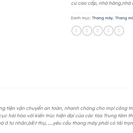
cư cao cấp, nhà hàng,nhà ở 
Danh mục:
Thang máy
,
Thang má
 tiện vận chuyển an toàn, nhanh chóng cho mọi công trình
bố cục hài hòa với kiến trúc hiện đại của các tòa Trung tâ
̉ tư nhân,biệt thự, …..yêu cầu thang máy phải có tải trọn