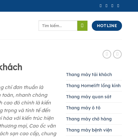
Tìm
HOTLINE
kiếm:
khách
Thang máy tải khách
Thang Homelift lồng kính
 chỉ đơn thuần là
n toàn, nhanh chóng
Thang máy quan sát
h cao đó chính là kiến
Thang máy ô tô
g trọng và tinh tế đến
i hòa với kiến trúc hiện
Thang máy chở hàng
 thương mại, Cao ốc văn
Thang máy bệnh viện
ách sạn cao cấp, chung