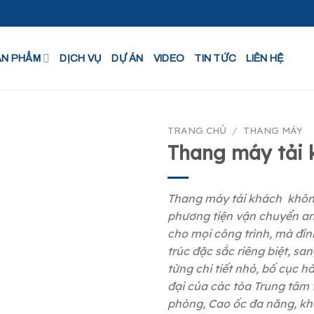
ẢN PHẨM
DỊCH VỤ
DỰ ÁN
VIDEO
TIN TỨC
LIÊN HỆ
TRANG CHỦ
/
THANG MÁY
Thang máy tải 
Thang máy tải khách không
phương tiện vận chuyển a
cho mọi công trình, mà đỉn
trúc đặc sắc riêng biệt, san
từng chi tiết nhỏ, bố cục hà
đại của các tòa Trung tâm
phòng, Cao ốc đa năng, kh