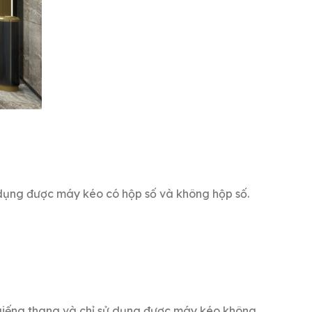
ử dụng được máy kéo có hộp số và không hộp số.
 giếng thang và chỉ sử dụng được máy kéo không