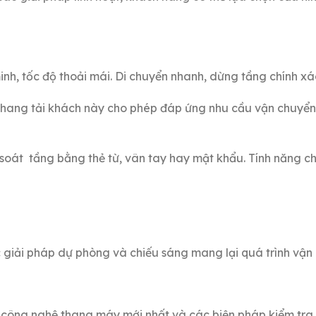
nh, tốc độ thoải mái. Di chuyển nhanh, dừng tầng chính xá
hang tải khách này cho phép đáp ứng nhu cầu vận chuyển 
soát tầng bằng thẻ từ, vân tay hay mật khẩu. Tính năng cho
giải pháp dự phòng và chiếu sáng mang lại quá trình vận h
công nghệ thang máy mới nhất và các biện pháp kiểm tra c