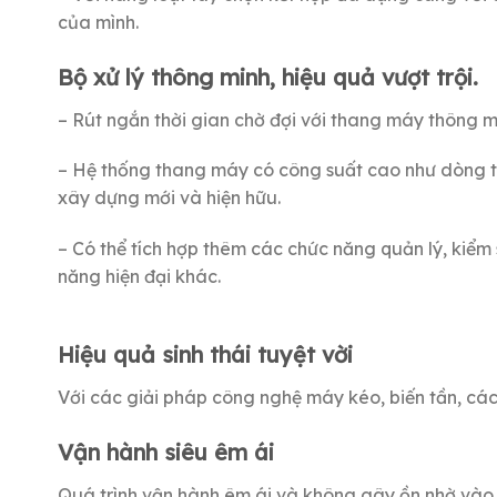
của mình.
Bộ xử lý thông minh, hiệu quả vượt trội.
– Rút ngắn thời gian chờ đợi với thang máy thông mi
– Hệ thống thang máy có công suất cao như dòng t
xây dựng mới và hiện hữu.
– Có thể tích hợp thêm các chức năng quản lý, kiểm 
năng hiện đại khác.
Hiệu quả sinh thái tuyệt vời
Với các giải pháp công nghệ máy kéo, biến tần, các 
Vận hành siêu êm ái
Quá trình vận hành êm ái và không gây ồn nhờ vào 