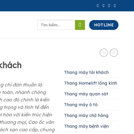
Tìm
HOTLINE
kiếm:
khách
Thang máy tải khách
Thang Homelift lồng kính
 chỉ đơn thuần là
n toàn, nhanh chóng
Thang máy quan sát
h cao đó chính là kiến
Thang máy ô tô
g trọng và tinh tế đến
i hòa với kiến trúc hiện
Thang máy chở hàng
 thương mại, Cao ốc văn
Thang máy bệnh viện
ách sạn cao cấp, chung