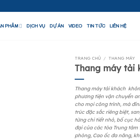
ẢN PHẨM
DỊCH VỤ
DỰ ÁN
VIDEO
TIN TỨC
LIÊN HỆ
TRANG CHỦ
/
THANG MÁY
Thang máy tải 
Thang máy tải khách không
phương tiện vận chuyển a
cho mọi công trình, mà đỉn
trúc đặc sắc riêng biệt, san
từng chi tiết nhỏ, bố cục hà
đại của các tòa Trung tâm
phòng, Cao ốc đa năng, kh