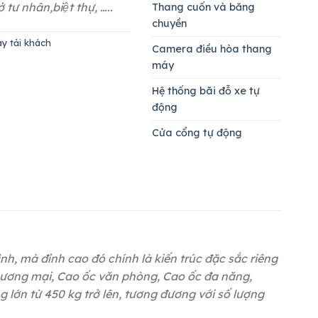
tư nhân,biệt thự, …..
Thang cuốn và băng
chuyền
y tải khách
Camera điều hòa thang
máy
Hệ thống bãi đỗ xe tự
động
Cửa cổng tự động
, mà đỉnh cao đó chính là kiến trúc đặc sắc riêng
m thương mại, Cao ốc văn phòng, Cao ốc đa năng,
g lớn từ 450 kg trở lên, tương đương với số lượng