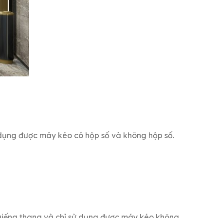
ử dụng được máy kéo có hộp số và không hộp số.
 giếng thang và chỉ sử dụng được máy kéo không