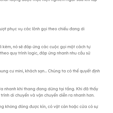
 lượt phục vụ các lệnh gọi theo chiều đang di
đi kèm, nó sẽ đáp ứng các cuộc gọi một cách tự
theo quy trình logic, đáp ứng nhanh nhu cầu sử
chung cư mini, khách sạn… Chúng ta có thể quyết định
a nhanh khi thang đang dừng tại tầng. Khi đã thấy
trình di chuyển và vận chuyển diễn ra nhanh hơn.
ang không đóng được kín, có vật cản hoặc cửa có sự