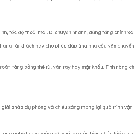
nh, tốc độ thoải mái. Di chuyển nhanh, dừng tầng chính xá
hang tải khách này cho phép đáp ứng nhu cầu vận chuyển 
soát tầng bằng thẻ từ, vân tay hay mật khẩu. Tính năng cho
giải pháp dự phòng và chiếu sáng mang lại quá trình vận h
công nghệ thang máy mới nhất và các biện pháp kiểm tra c