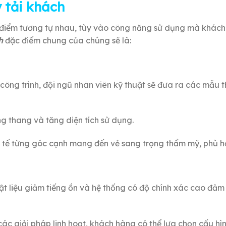
 tải khách
điểm tương tự nhau, tùy vào công năng sử dụng mà khách
ch
đặc điểm chung của chúng sẽ là:
công trình, đội ngũ nhân viên kỹ thuật sẽ đưa ra các mẫu 
ếng thang và tăng diện tích sử dụng.
nh tế từng góc cạnh mang đến vẻ sang trọng thẩm mỹ, phù hợ
vật liệu giảm tiếng ồn và hệ thống có độ chính xác cao đảm
các giải pháp linh hoạt, khách hàng có thể lựa chọn cấu h