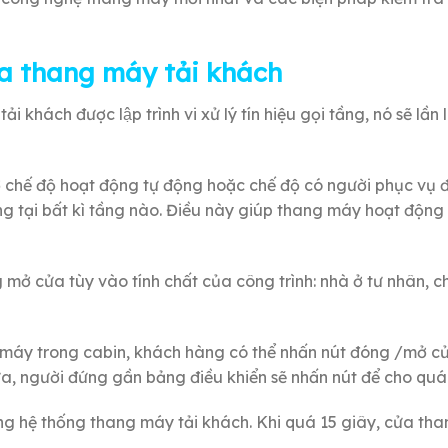
a thang máy tải khách
 khách được lập trình vi xử lý tín hiệu gọi tầng, nó sẽ lần
 ở chế độ hoạt động tự động hoặc chế độ có người phục vụ 
ng tại bất kì tầng nào. Điều này giúp thang máy hoạt động 
ng mở cửa tùy vào tính chất của công trình: nhà ở tư nhân, 
 máy trong cabin, khách hàng có thể nhấn nút đóng /mở cử
a, người đứng gần bảng điều khiển sẽ nhấn nút để cho quá 
rong hệ thống thang máy tải khách. Khi quá 15 giây, cửa th