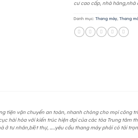
cư cao cấp, nhà hàng,nhà ở 
Danh mục:
Thang máy
,
Thang má
 tiện vận chuyển an toàn, nhanh chóng cho mọi công trình
bố cục hài hòa với kiến trúc hiện đại của các tòa Trung tâ
̉ tư nhân,biệt thự, …..yêu cầu thang máy phải có tải trọn